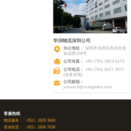
华润物流深圳公司
办公地址：
深圳市龙岗区布吉街道
金运路108号
公司传真：
+86 (755) 2853 6173
公司电话：
+86 (755) 8427 2871
(业务咨询)
公司邮箱：
junxue.li@crclogistics.com
客服热线
物流服务：
（852）2828 3668
香港租赁：
（852）2606 7638