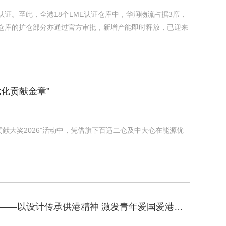
证。至此，全港18个LME认证仓库中，华润物流占据3席，
证仓库的扩仓部分亦通过官方审批，新增产能即时释放，已迎来
优化贡献金章”
续贡献大奖2026”活动中，凭借旗下百适二仓及中大仓在能源优
华润物流携手VTC举办火炭供港物资集散地外墙设计大赛颁奖活动——以设计传承供港精神 激发青年爱国爱港情怀