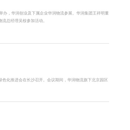
）举办，华润创业及下属企业华润物流参展。华润集团王祥明董
物流总经理吴桉参加活动。
配绿色化推进会在长沙召开。会议期间，华润物流旗下北京园区