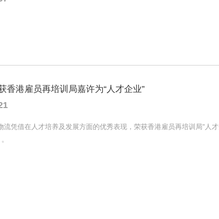
获香港雇员再培训局嘉许为“人才企业”
21
流凭借在人才培养及发展方面的优秀表现，荣获香港雇员再培训局"人才企业嘉许计
r）。